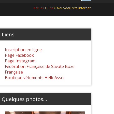
Accueil
>
Site
> Nouveau site internet!
Liens
Inscription en ligne
Page Facebook
Page Instagram
Fédération Française de Savate Boxe
Française
Boutique vêtements HelloAsso
Quelques photos...