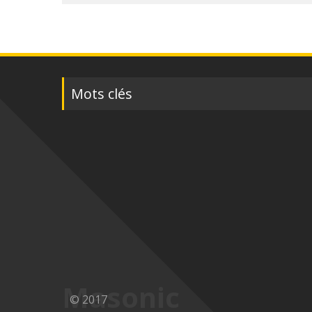
Mots clés
Masonic
© 2017