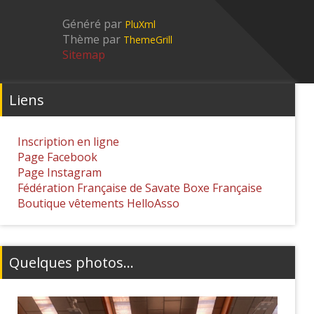
Généré par
PluXml
Thème par
ThemeGrill
Sitemap
Liens
Inscription en ligne
Page Facebook
Page Instagram
Fédération Française de Savate Boxe Française
Boutique vêtements HelloAsso
Quelques photos...