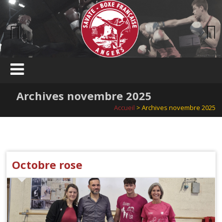
Skip
to
content
Previous
Next
Archives novembre 2025
Accueil
> Archives novembre 2025
Octobre rose